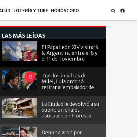
ALUD
LOTERÍA Y TURF
HORÓSCOPO
LAS MÁS LEÍDAS
El Papa León XIV visitará
la Argentina entre el 8 y
el 11 de noviembre
Tras los insultos de
Milei, Lula ordenó
retirar al embajador de
Brasil en Argentina
La Ciudad le devolvió a su
dueño un chalet
usurpado en Floresta
Denunciaron por