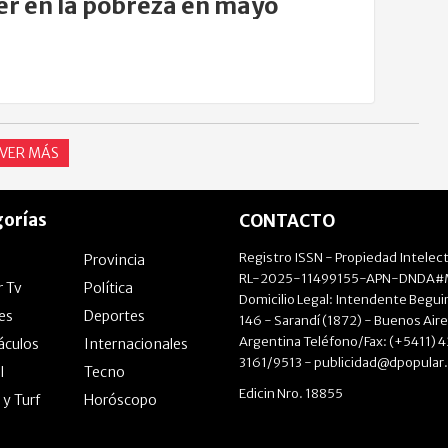
er en la pobreza en mayo
VER MÁS
orías
CONTACTO
Registro ISSN - Propiedad Intelect
Provincia
RL-2025-11499155-APN-DNDA#M
r Tv
Política
Domicilio Legal: Intendente Beguir
les
Deportes
146 - Sarandí (1872) - Buenos Aire
Argentina Teléfono/Fax: (+5411) 
áculos
Internacionales
3161/9513 -
publicidad@dpopular
l
Tecno
Edicin Nro. 18855
 y Turf
Horóscopo