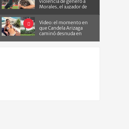
violencia de género a
Morales, el jugador de
Barracas que le hizo el
gol a River
Video: el momento en
que Candela Arizaga
caminó desnuda en
Belgrano