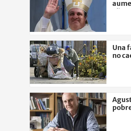
aumen
alime
Una f
no ca
Agust
pobrez
gent