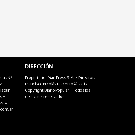
DIRECCIÓN
ual: Nº:
Propietario: Man Press S.A. - Director:
J -
Francisco Nicolás Fascetto © 2017
istain
Copyright Diario Popular - Todos los
s -
derechos reservados
4204-
.com.ar