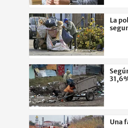
La po
segu
Según
31,6%
Una fa