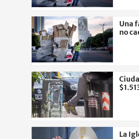
Una f
no ca
Ciuda
$1.51
La Igl