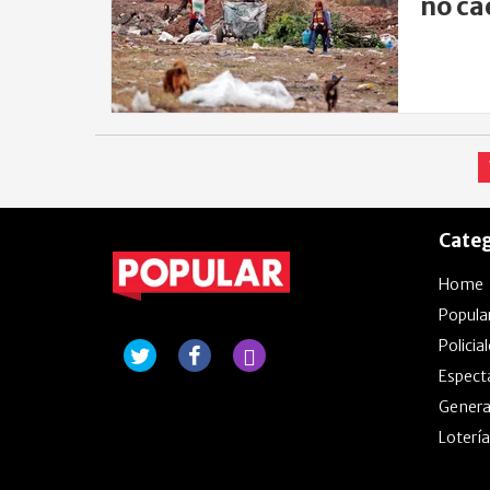
no ca
Categ
Home
Popula
Policia
Espect
Genera
Lotería